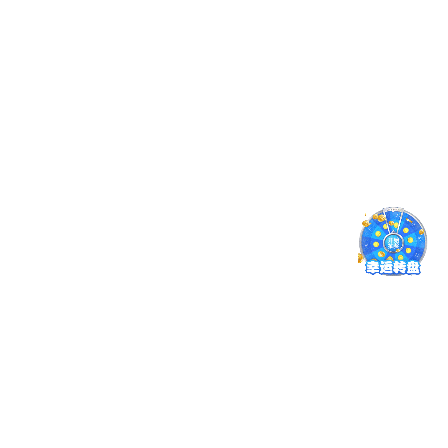
阿森纳欧冠联赛阶段中路渗透效率很可能
在足球战术的精密棋盘上，阿森纳的进攻体系始终
如同一把尚未完全出...
2026-07-20