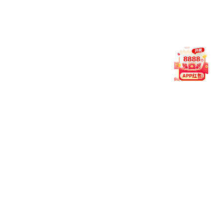
2026-07-19
欧冠罗梅罗与哈兰德核心对话无球跑动质
在欧冠赛场的顶级博弈中，细节往往决定生死。当
曼城与热刺这样的豪...
2026-07-19