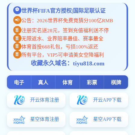
的肩膀上，准备用速度撕开对手的防线。然
而，身价与名气并不能直接兑换成进球，佛得
角的反击如箭在弦，蓄势待发。在这场攻防博
弈中，盘口的波动不再是简单的数字游戏，它
更像一面镜子，映照着战术的克制、心理的暗
战以及足球世界那难以预料的魅力。
从纸面实力看，西班牙无疑是掌控局面的主导
者。无论是中场的传控体系，还是前场多点开
花的攻击群，都足以让任何对手感到窒息。但
世界杯的残酷在于，它从不单纯依据身价排定
座次。佛得角，这支拥有极强身体对抗能力和
快速转换意识的球队，恰恰是传控流派最忌惮
的“克星”。当西班牙在对手半场进行高强度压
迫时，一旦丢球，佛得角的反击就会像潮水般
涌来。此时，尼科·威廉姆斯的速度，便不仅
仅是一种进攻武器，更是牵制对手防线压上、
保护己方身后的重要防线。他能否在高速回防
与犀利前插之间找到平衡，将直接影响比赛的