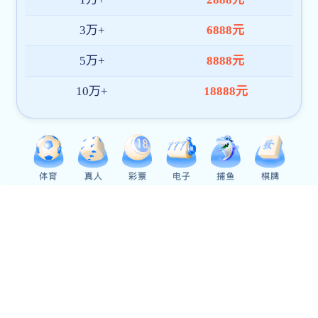
在赛场上揭晓。无论如何，这场硬仗将是对巴
尔布埃纳技术、意志与战术理解力的全面检
验。如果他能将拦截与后场出球完美结合，他
便有机会成为比赛的胜负手——不仅守住球
门，更开启胜利之门。世界杯的魅力在于不可
预测，而巴尔布埃纳的表现，必将为这场对决
增添更多戏剧性与看点。
上一篇：
塔马里面对奥地利防线直塞线路是
下一篇：
因卡皮耶面对科特迪瓦防线首发价
年度最具投资价值