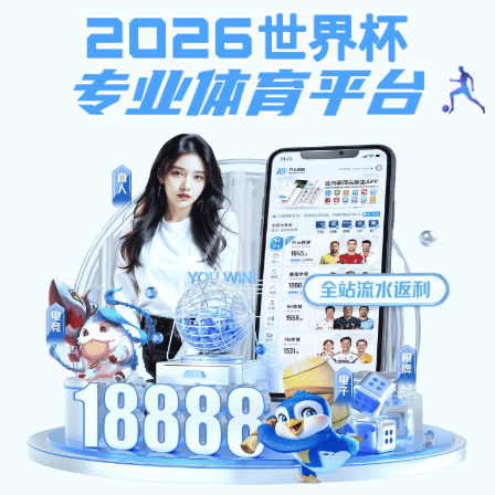
美狮美高梅 (mgm)中国官方网站
· 认证服务
自动备份关...
它是回忆的记...
酷安评分 9.2...
体育新闻
足球转播
足球助攻排行
巴尔布埃纳面对美国能否完成
关键拦截后场出球前瞻
2026-07-09 10:36
111
您的观赛助手...
足球转播
当世界杯的聚光灯再次照亮国际足坛，每一场
对决都承载着无数期待与悬念。美国队与巴尔
布埃纳所在的球队即将迎来一场关键较量，而
这位经验丰富的后卫，将站在最引人注目的位
置。他能否完成关键拦截，并从容完成后场出