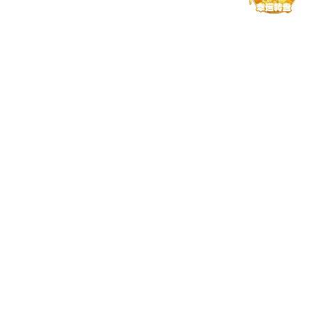
维尔茨迎战科特迪瓦肋部穿插频率能否带
前言：当世界杯的聚光灯照亮卡塔尔球场，每一次
精妙的跑位都可能成为...
2026-07-19
巴塞罗那佩德里在欧冠中路持球时的节奏
在欧冠的璀璨舞台上，巴塞罗那的脉搏正随着一位
年轻天才的舞步而跳...
2026-07-19