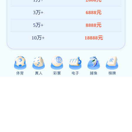
辑便是：防守球员的专注度与体力，能否支撑
他们避开制造点球的陷阱。
综上所述，索尔洛特面对法国队防线能否制造
点球机会，这不仅仅是一个战术猜想，更是一
场心理与物理强度的博弈。博彩公司对于这一
事件的赔率调整，已经给出了明确的信号：那
就是这位挪威“巨塔”正在得到空前的尊重。从
初盘的保守到如今的赔率收紧，市场资金正在
用真金白银投票。对于球迷而言，这无疑增加
了观赛的悬疑感；而对于专业记者来说，这恰
恰是体育分析中最迷人的部分——数据与赔率
永远在讲述那些肉眼难以察觉的故事。让我们
拭目以待，看看在90分钟的肉搏战里，索尔
洛特能否真的将法国队“点球警报”拉响，完成
一次足以载入这场对决史册的“压线造点”。