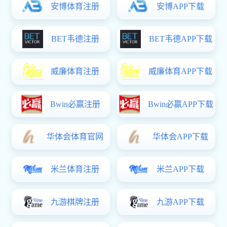
避免被挤开身位，常常会下意识地伸手搭肩或
进行下盘倚靠。这正是博彩公司调整赔率的核
心逻辑——在高度对抗的单元防守下，索尔洛
特极具冲击力的打球方式，天然符合“点球制
造者”的画像。数据显示，在近两个赛季的欧
洲俱乐部赛事中，索尔洛特在禁区内受到侵犯
的频率位居同位置球员前10%，这无疑为他的
“造点能力”提供了硬核支撑。
随着比赛日的临近，我们看到主流博彩机构对
于“索尔洛特制造点球事件”这一赔率的调整幅
度非常剧烈。初期，考虑到法国队防守体系的
严谨性，多数平台给出的赔率相对保守，例如
“发生”赔率设置在5.00至6.00之间。然而，随
着赛前分析报告的深入和模拟对抗的推演，赔
率出现了显著的下行趋势。在必应搜索引擎的
热点聚合页面上，关于索尔洛特近期在训练中
频繁加练点球和禁区造点技术的新闻点击量骤
增，这种公众关注度的提升也直接反馈在了盘